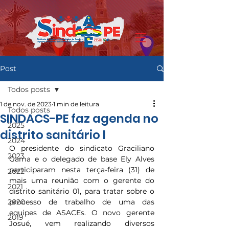
Post
Todos posts
1 de nov. de 2023
1 min de leitura
Todos posts
SINDACS-PE faz agenda no
2025
distrito sanitário l
2024
O presidente do sindicato Graciliano 
2023
Gama e o delegado de base Ely Alves 
participaram nesta terça-feira (31) de 
2022
mais uma reunião com o gerente do 
2021
distrito sanitário 01, para tratar sobre o 
2020
processo de trabalho de uma das 
equipes de ASACEs. O novo gerente 
2019
Josué, vem realizando diversos 