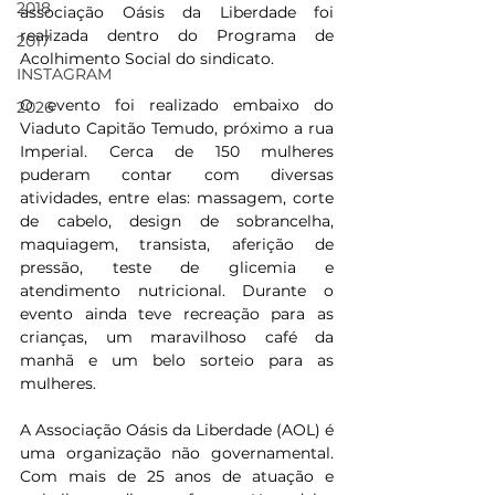
2018
associação Oásis da Liberdade foi 
realizada dentro do Programa de 
2017
Acolhimento Social do sindicato.
INSTAGRAM
O evento foi realizado embaixo do 
2026
Viaduto Capitão Temudo, próximo a rua 
Imperial. Cerca de 150 mulheres 
puderam contar com diversas 
atividades, entre elas: massagem, corte 
de cabelo, design de sobrancelha, 
maquiagem, transista, aferição de 
pressão, teste de glicemia e 
atendimento nutricional. Durante o 
evento ainda teve recreação para as 
crianças, um maravilhoso café da 
manhã e um belo sorteio para as 
mulheres.
A Associação Oásis da Liberdade (AOL) é 
uma organização não governamental. 
Com mais de 25 anos de atuação e 