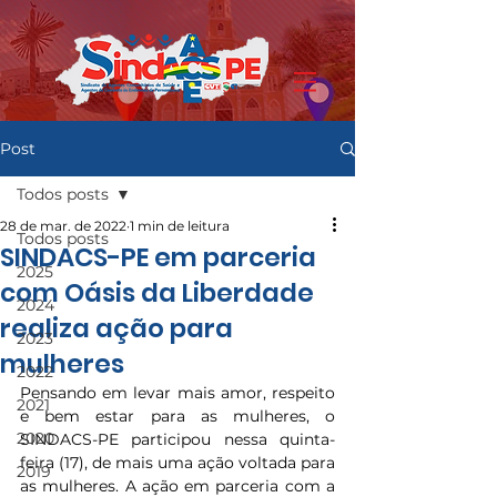
Post
Todos posts
28 de mar. de 2022
1 min de leitura
Todos posts
SINDACS-PE em parceria
2025
com Oásis da Liberdade
2024
realiza ação para
2023
mulheres
2022
Pensando em levar mais amor, respeito 
2021
e bem estar para as mulheres, o 
2020
SINDACS-PE participou nessa quinta-
feira (17), de mais uma ação voltada para 
2019
as mulheres. A ação em parceria com a 