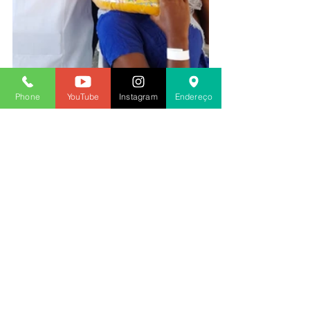
Phone
YouTube
Instagram
Endereço
Fábia Andrade
Diretora de Comunicação e Divulgação 
do SINDACS PE
2022
Ver tudo
Posts recentes