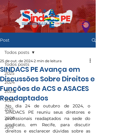
Post
Todos posts
25 de out. de 2024
2 min de leitura
Todos posts
SINDACS PE Avança em
2025
Discussões Sobre Direitos e
2024
Funções de ACS e ASACES
2023
Readaptados
2022
No dia 24 de outubro de 2024, o 
2021
SINDACS PE reuniu seus diretores e 
2020
profissionais readaptados na sede do 
sindicato, em Recife, para discutir 
2019
direitos e esclarecer dúvidas sobre as 