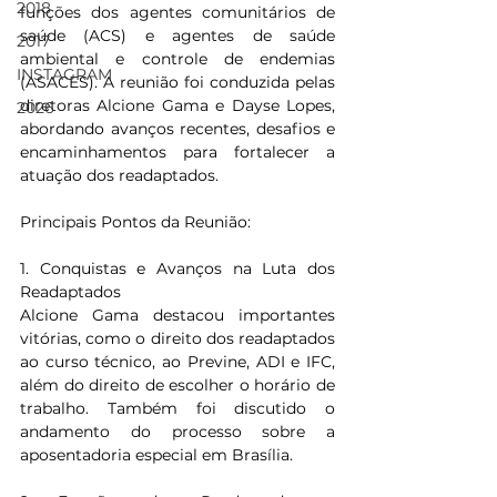
2018
funções dos agentes comunitários de 
saúde (ACS) e agentes de saúde 
2017
ambiental e controle de endemias 
INSTAGRAM
(ASACES). A reunião foi conduzida pelas 
diretoras Alcione Gama e Dayse Lopes, 
2026
abordando avanços recentes, desafios e 
encaminhamentos para fortalecer a 
atuação dos readaptados.
Principais Pontos da Reunião:
1. Conquistas e Avanços na Luta dos 
Readaptados
Alcione Gama destacou importantes 
vitórias, como o direito dos readaptados 
ao curso técnico, ao Previne, ADI e IFC, 
além do direito de escolher o horário de 
trabalho. Também foi discutido o 
andamento do processo sobre a 
aposentadoria especial em Brasília.