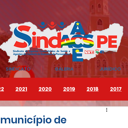
SINDICATO
GALERIA
JURÍDICO
22
2021
2020
2019
2018
2017
 município de