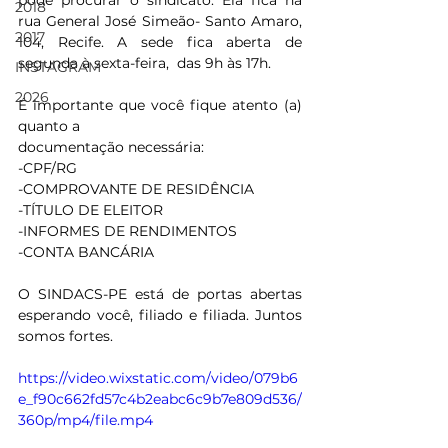
pode procurar o sindicato. Ela fica na 
2018
rua General José Simeão- Santo Amaro, 
2017
104, Recife. A sede fica aberta de 
segunda à sexta-feira,  das 9h às 17h. 
INSTAGRAM
2026
É importante que você fique atento (a) 
quanto a 
documentação necessária:
-CPF/RG
-COMPROVANTE DE RESIDÊNCIA 
-TÍTULO DE ELEITOR 
-INFORMES DE RENDIMENTOS 
-CONTA BANCÁRIA 
O SINDACS-PE está de portas abertas 
esperando você, filiado e filiada. Juntos 
somos fortes.
https://video.wixstatic.com/video/079b6
e_f90c662fd57c4b2eabc6c9b7e809d536/
360p/mp4/file.mp4