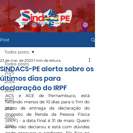
Post
Todos posts
23 de mai. de 2023
1 min de leitura
Todos posts
SINDACS-PE alerta sobre os
2025
últimos dias para
2024
declaração do IRPF
2023
ACS e ACE de Pernambuco, está 
2022
faltando menos de 10 dias para o fim do 
prazo de entrega da declaração do 
2021
Imposto de Renda da Pessoa Física 
2020
(IRPF) - a data final é 31 de maio. Quem 
2019
ainda não declarou e está com dúvidas 