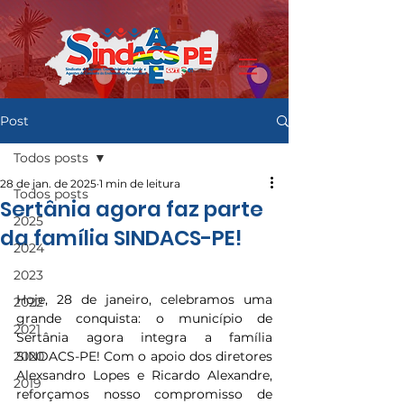
Post
Todos posts
28 de jan. de 2025
1 min de leitura
Todos posts
Sertânia agora faz parte
2025
da família SINDACS-PE!
2024
2023
Hoje, 28 de janeiro, celebramos uma 
2022
grande conquista: o município de 
2021
Sertânia agora integra a família 
2020
SINDACS-PE! Com o apoio dos diretores 
Alexsandro Lopes e Ricardo Alexandre, 
2019
reforçamos nosso compromisso de 