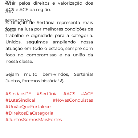
2018
lutar pelos direitos e valorização dos 
ACS e ACE da região.
2017
INSTAGRAM
A filiação de Sertânia representa mais 
força na luta por melhores condições de 
2026
trabalho e dignidade para a categoria. 
Unidos, seguimos ampliando nossa 
atuação em todo o estado, sempre com 
foco no compromisso e na união da 
nossa classe.
Sejam muito bem-vindos, Sertânia! 
Juntos, faremos história! 💪
#SindacsPE
#Sertânia
#ACS
#ACE
#LutaSindical
#NovasConquistas
#UniãoQueFortalece
#DireitosDaCategoria
#JuntosSomosMaisFortes