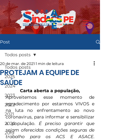
Post
Todos posts
20 de mar. de 2021
1 min de leitura
Todos posts
PROTEJAM A EQUIPE DE
2025
SAÚDE
2024
Carta aberta a população,
2023
Aproveitemos esse momento de 
agradecimento por estarmos VIVOS e 
2022
na luta no enfrentamento ao novo 
2021
coronavirus, para informar e sensibilizar 
2020
a população. 
É preciso garantir que 
sejam oferecidas condições seguras de 
2019
trabalho para os ACS E ASACE
. 