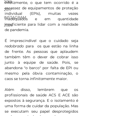
2018
Infelizmente, o que tem ocorrido é a 
escassez de equipamentos de proteção 
2017
individual (EPIs), muitas vezes 
INSTAGRAM
inadequados e em quantidade  
insuficiente para lidar com a realidade 
2026
de pandemia.
É imprescindível que o cuidado seja 
redobrado
 para  os que estão na linha 
de frente. As pessoas que aplaudem 
também têm o dever de cobrar isso 
junto à equipe de saúde. Pois, se  
abandona "o barco" por falta de EPI ou 
mesmo pela óbvia contaminação, o 
caos se torna 
infinitamente 
maior.
Além disso, lembrem que os 
profissionais de saúde ACS E ACE são 
expostos à segurança. E o isolamento é 
uma forma de cuidar da população. Mas 
se executam seu papel desprotegidos 