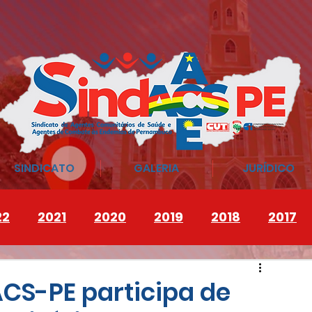
SINDICATO
GALERIA
JURÍDICO
22
2021
2020
2019
2018
2017
ACS-PE participa de