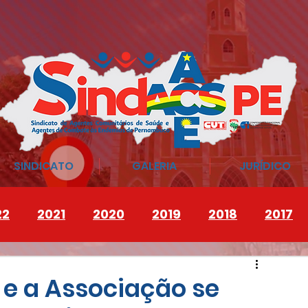
SINDICATO
GALERIA
JURÍDICO
22
2021
2020
2019
2018
2017
 e a Associação se