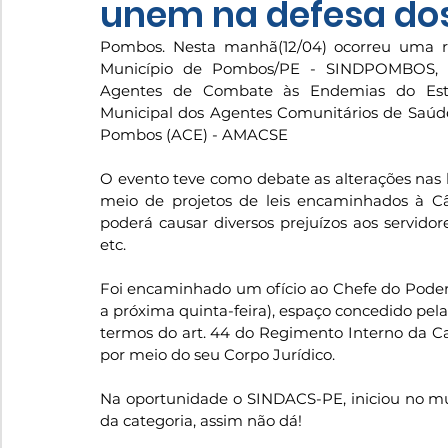
unem na defesa dos
Pombos. Nesta manhã(12/04) ocorreu uma reu
Município de Pombos/PE - SINDPOMBOS, Si
Agentes de Combate às Endemias do Est
Municipal dos Agentes Comunitários de Saúd
Pombos (ACE) - AMACSE
O evento teve como debate as alterações nas le
meio de projetos de leis encaminhados à Câ
poderá causar diversos prejuízos aos servidore
etc. 
Foi encaminhado um ofício ao Chefe do Poder L
a próxima quinta-feira), espaço concedido pel
termos do art. 44 do Regimento Interno da Ca
por meio do seu Corpo Jurídico.
Na oportunidade o SINDACS-PE, iniciou no mu
da categoria, assim não dá!