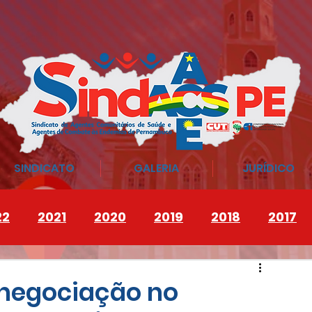
SINDICATO
GALERIA
JURÍDICO
22
2021
2020
2019
2018
2017
 negociação no