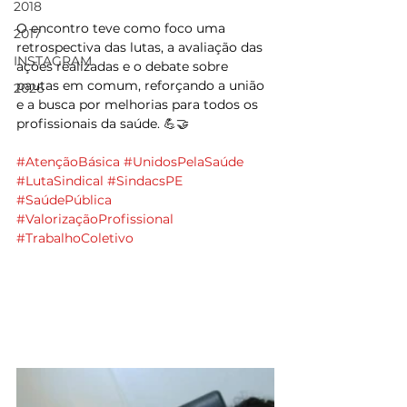
2018
O encontro teve como foco uma 
2017
retrospectiva das lutas, a avaliação das 
INSTAGRAM
ações realizadas e o debate sobre 
pautas em comum, reforçando a união 
2026
e a busca por melhorias para todos os 
profissionais da saúde. 💪🤝
#AtençãoBásica
#UnidosPelaSaúde
#LutaSindical
#SindacsPE
#SaúdePública
#ValorizaçãoProfissional
#TrabalhoColetivo