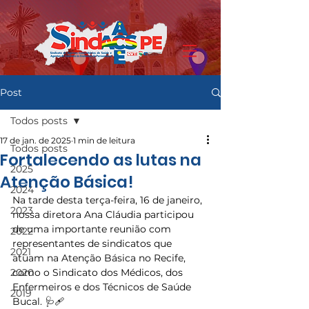
Post
Todos posts
17 de jan. de 2025
1 min de leitura
Todos posts
Fortalecendo as lutas na
2025
Atenção Básica!
2024
Na tarde desta terça-feira, 16 de janeiro, 
2023
nossa diretora Ana Cláudia participou 
de uma importante reunião com 
2022
representantes de sindicatos que 
2021
atuam na Atenção Básica no Recife, 
2020
como o Sindicato dos Médicos, dos 
Enfermeiros e dos Técnicos de Saúde 
2019
Bucal. 🩺🩹