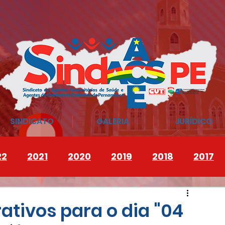
SINDICATO
GALERIA
JURÍDICO
22
2021
2020
2019
2018
2017
tivos para o dia "04