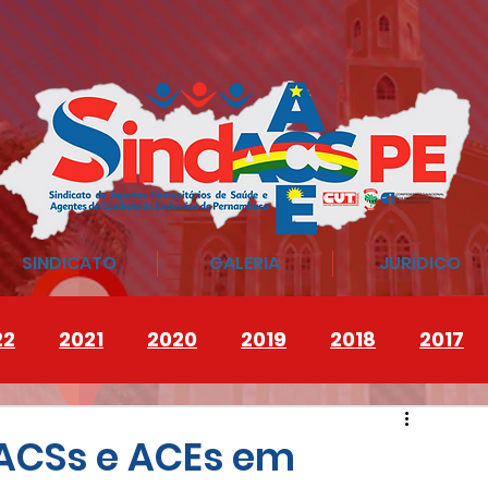
SINDICATO
GALERIA
JURÍDICO
22
2021
2020
2019
2018
2017
 ACSs e ACEs em