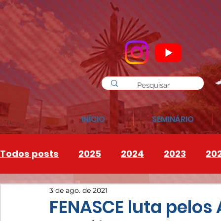
INÍCIO
SEMINÁRIO
Todos posts
2025
2024
2023
20
3 de ago. de 2021
INSTAGRAM
2026
FENASCE luta pelos