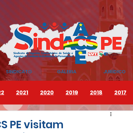
SINDICATO
GALERIA
JURÍDICO
22
2021
2020
2019
2018
2017
S PE visitam