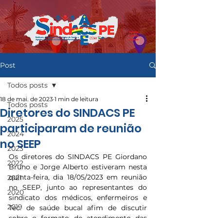
Post
Todos posts
18 de mai. de 2023
1 min de leitura
Todos posts
Diretores do SINDACS PE
2025
participaram de reunião
2024
no SEEP
2023
Os diretores do SINDACS PE Giordano 
2022
Bruno e Jorge Alberto estiveram nesta 
quinta-feira, dia 18/05/2023 em reunião 
2021
no SEEP, junto ao representantes do 
2020
sindicato dos médicos, enfermeiros e 
2019
Tec. de saúde bucal afim de discutir 