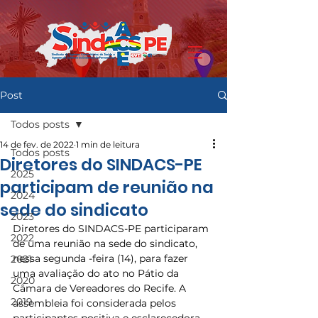
Post
Todos posts
14 de fev. de 2022
1 min de leitura
Todos posts
Diretores do SINDACS-PE
2025
participam de reunião na
2024
sede do sindicato
2023
Diretores do SINDACS-PE participaram 
2022
de uma reunião na sede do sindicato, 
nessa segunda -feira (14), para fazer 
2021
uma avaliação do ato no Pátio da 
2020
Câmara de Vereadores do Recife. A 
2019
assembleia foi considerada pelos 