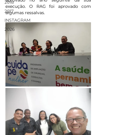
aprovado no ano seguinte da sua 
2018
execução. O RAG foi aprovado com 
2017
algumas ressalvas.
INSTAGRAM
2026