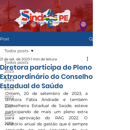
Post
Todos posts
21 de set. de 2023
1 min de leitura
Todos posts
Diretora participa de Pleno
2025
Extraordinário do Conselho
2024
Estadual de Saúde
2023
Ontem, 20 de setembro de 2023, a 
2022
diretora Fábia Andrade e também 
Conselheira Estadual de Saúde, esteve 
2021
participando de mais um pleno extra 
2020
para aprovação do RAG 2022. O 
2019
relatório anual de gestão que é sempre 