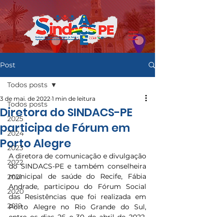
Post
Todos posts
3 de mai. de 2022
1 min de leitura
Todos posts
Diretora do SINDACS-PE
2025
participa de Fórum em
2024
Porto Alegre
2023
A diretora de comunicação e divulgação 
2022
do SINDACS-PE e também conselheira 
municipal de saúde do Recife, Fábia 
2021
Andrade, participou do Fórum Social 
2020
das Resistências que foi realizada em 
2019
Porto Alegre no Rio Grande do Sul, 