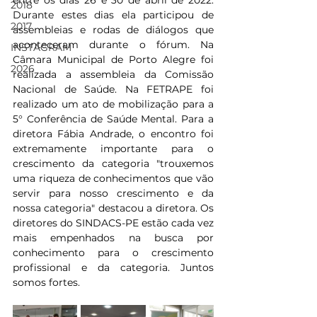
entre os dias 26 e 30 de abril de 2022. 
2018
Durante estes dias ela participou de 
2017
assembleias e rodas de diálogos que 
aconteceram durante o fórum. Na 
INSTAGRAM
Câmara Municipal de Porto Alegre foi 
2026
realizada a assembleia da Comissão 
Nacional de Saúde. Na FETRAPE foi 
realizado um ato de mobilização para a 
5° Conferência de Saúde Mental. Para a 
diretora Fábia Andrade, o encontro foi 
extremamente importante para o 
crescimento da categoria "trouxemos 
uma riqueza de conhecimentos que vão 
servir para nosso crescimento e da  
nossa categoria" destacou a diretora. Os 
diretores do SINDACS-PE estão cada vez 
mais empenhados na busca por 
conhecimento para o crescimento 
profissional e da categoria. Juntos 
somos fortes.