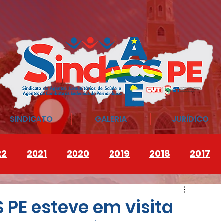
SINDICATO
GALERIA
JURÍDICO
22
2021
2020
2019
2018
2017
 PE esteve em visita