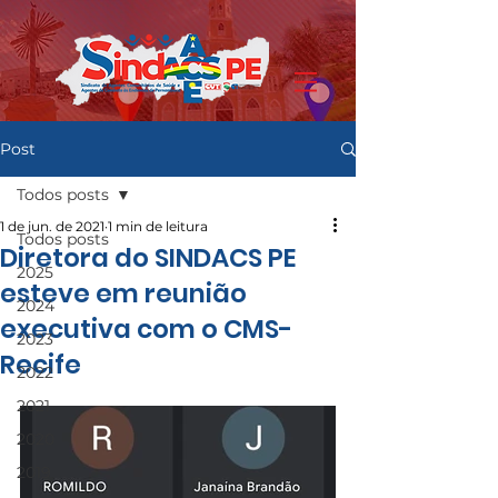
Post
Todos posts
1 de jun. de 2021
1 min de leitura
Todos posts
Diretora do SINDACS PE
2025
esteve em reunião
2024
executiva com o CMS-
2023
Recife
2022
2021
2020
2019