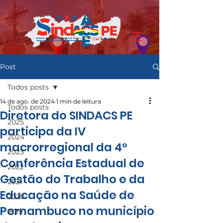
Post
Todos posts
14 de ago. de 2024
1 min de leitura
Todos posts
Diretora do SINDACS PE
2025
participa da IV
2024
macrorregional da 4º
2023
Conferência Estadual de
2022
Gestão do Trabalho e da
2021
Educação na Saúde de
2020
Pernambuco no município
2019