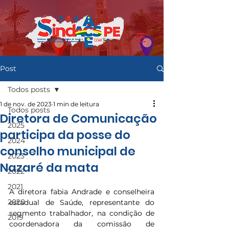
Post
Todos posts
1 de nov. de 2023
1 min de leitura
Todos posts
Diretora de Comunicação
2025
participa da posse do
2024
conselho municipal de
2023
Nazaré da mata
2022
2021
A diretora fabia Andrade e conselheira 
2020
estadual de Saúde, representante do 
segmento trabalhador, na condição de 
2019
coordenadora da comissão de 