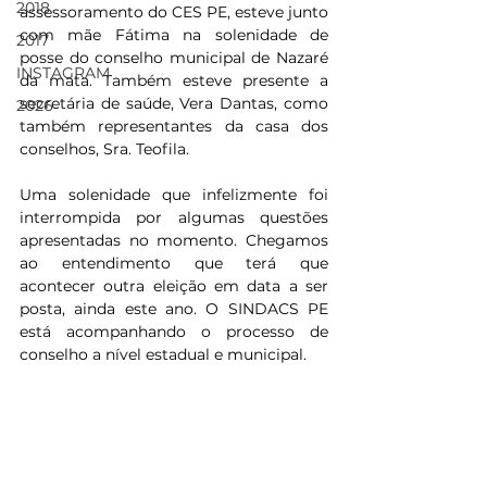
2018
assessoramento do CES PE, esteve junto 
com mãe Fátima na solenidade de 
2017
posse do conselho municipal de Nazaré 
INSTAGRAM
da mata. Também esteve presente a 
secretária de saúde, Vera Dantas, como 
2026
também representantes da casa dos 
conselhos, Sra. Teofila.
Uma solenidade que infelizmente foi 
interrompida por algumas questões 
apresentadas no momento. Chegamos 
ao entendimento que terá que 
acontecer outra eleição em data a ser 
posta, ainda este ano. O SINDACS PE 
está acompanhando o processo de 
conselho a nível estadual e municipal.