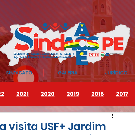
SINDICATO
GALERIA
JURÍDICO
22
2021
2020
2019
2018
2017
a visita USF+ Jardim