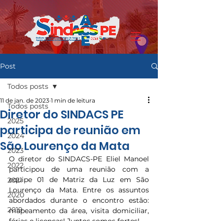
Post
Todos posts
11 de jan. de 2023
1 min de leitura
Todos posts
Diretor do SINDACS PE
2025
participa de reunião em
2024
São Lourenço da Mata
2023
O diretor do SINDACS-PE Eliel Manoel 
2022
participou de uma reunião com a 
equipe 01 de Matriz da Luz em São 
2021
Lourenço da Mata. Entre os assuntos 
2020
abordados durante o encontro estão: 
2019
mapeamento da área, visita domiciliar, 