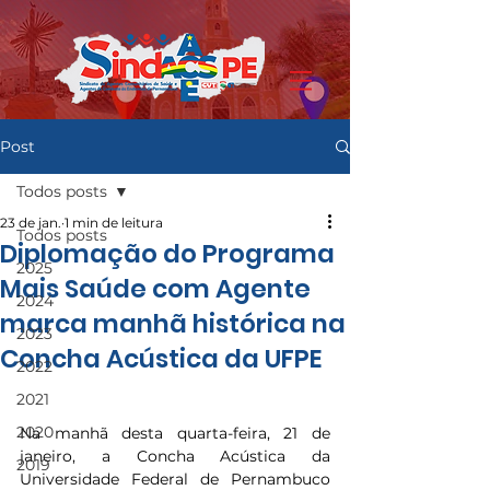
Post
Todos posts
23 de jan.
1 min de leitura
Todos posts
Diplomação do Programa
2025
Mais Saúde com Agente
2024
marca manhã histórica na
2023
Concha Acústica da UFPE
2022
2021
2020
Na manhã desta quarta-feira, 21 de 
janeiro, a Concha Acústica da 
2019
Universidade Federal de Pernambuco 