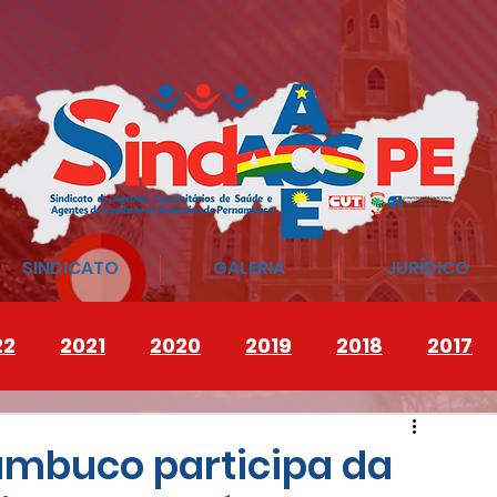
SINDICATO
GALERIA
JURÍDICO
22
2021
2020
2019
2018
2017
ambuco participa da