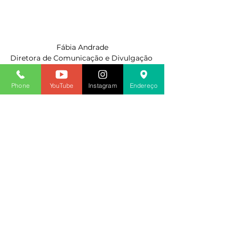
Fábia Andrade
Diretora de Comunicação e Divulgação 
do SINDACS PE
CNPJ 04.428.218/0001-00
Phone
YouTube
Instagram
Endereço
2020
Ver tudo
Posts recentes