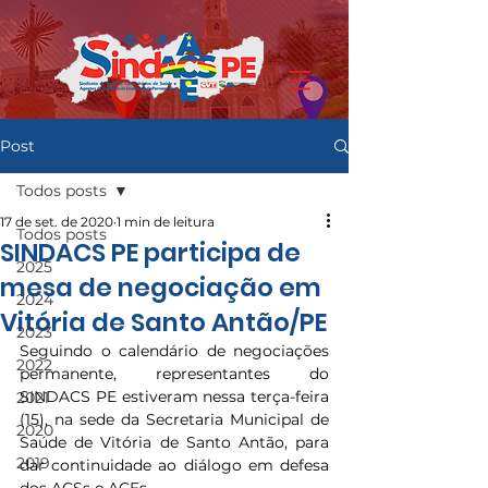
Post
Todos posts
17 de set. de 2020
1 min de leitura
Todos posts
SINDACS PE participa de
2025
mesa de negociação em
2024
Vitória de Santo Antão/PE
2023
Seguindo o calendário de negociações 
2022
permanente, representantes do 
SINDACS PE estiveram nessa terça-feira 
2021
(15), na sede da Secretaria Municipal de 
2020
Saúde de Vitória de Santo Antão, para 
2019
dar continuidade ao diálogo em defesa 