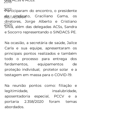
dos ACSs e ACEs.
2018
2017
Participaram do encontro, o presidente 
do sindicato, Graciliano Gama, os 
INSTAGRAM
diretores, Jorge Alberto e Cristiano 
2026
Silva, além das delegadas ACSs, Sandra 
e Socorro representando o SINDACS PE. 
Na ocasião, a secretária de saúde, Jailce 
Carla e sua equipe, apresentaram os 
principais pontos realizados e também 
todo o processo para entrega dos 
fardamentos, equipamentos de 
proteção individual,  protetor solar  e a 
testagem em massa para o COVID-19.
Na reunião pontos como: filiação e 
legitimidade, insalubridade, 
aposentadoria especial, PCCV e a 
portaria 2.358/2020 foram temas 
abordados.