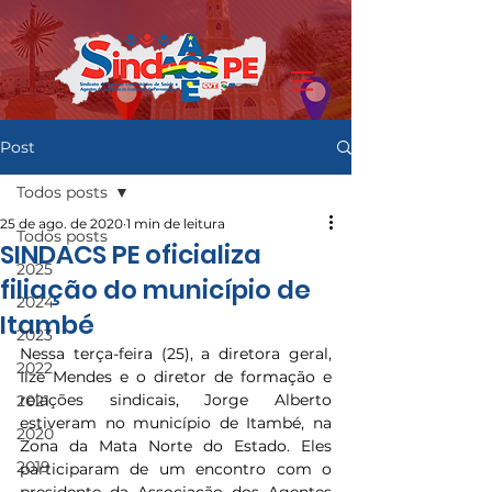
Post
Todos posts
25 de ago. de 2020
1 min de leitura
Todos posts
SINDACS PE oficializa
2025
filiação do município de
2024
Itambé
2023
Nessa terça-feira (25), a diretora geral, 
2022
Ilze Mendes e o diretor de formação e 
relações sindicais, Jorge Alberto 
2021
estiveram no município de Itambé, na 
2020
Zona da Mata Norte do Estado. Eles 
2019
participaram de um encontro com o 