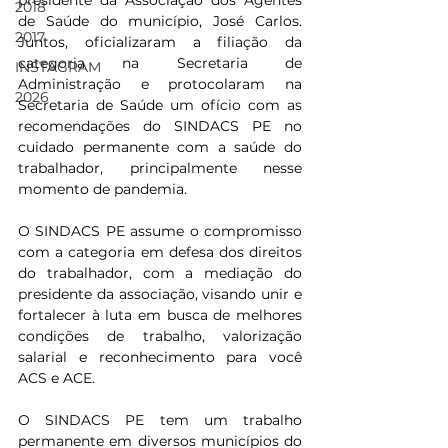
presidente da Associação dos Agentes 
2018
de Saúde do município, José Carlos. 
2017
Juntos, oficializaram a filiação da 
categoria na Secretaria de 
INSTAGRAM
Administração e protocolaram na 
2026
Secretaria de Saúde um ofício com as 
recomendações do SINDACS PE no 
cuidado permanente com a saúde do 
trabalhador, principalmente nesse 
momento de pandemia.
O SINDACS PE assume o compromisso 
com a categoria em defesa dos direitos 
do trabalhador, com a mediação do 
presidente da associação, visando unir e 
fortalecer à luta em busca de melhores 
condições de trabalho, valorização 
salarial e reconhecimento para você 
ACS e ACE. 
O SINDACS PE tem um trabalho 
permanente em diversos municípios do 