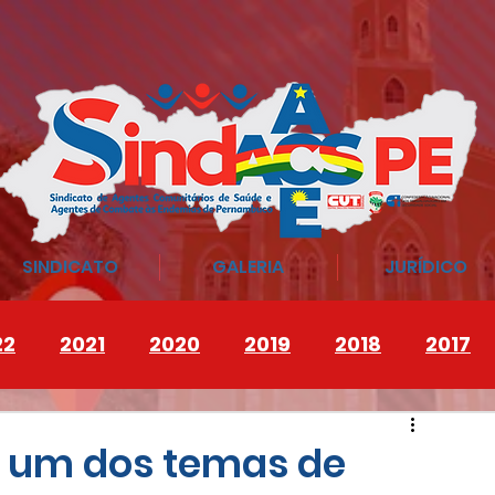
SINDICATO
GALERIA
JURÍDICO
22
2021
2020
2019
2018
2017
oi um dos temas de