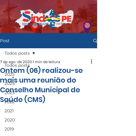
Post
Todos posts
7 de ago. de 2020
1 min de leitura
Todos posts
Ontem (06) realizou-se
2025
mais uma reunião do
2024
Conselho Municipal de
2023
Saúde (CMS)
2022
2021
2020
2019