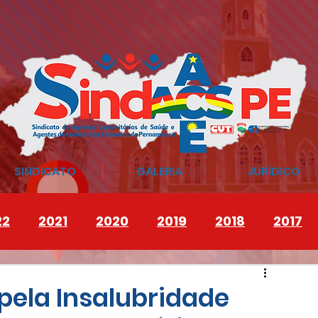
SINDICATO
GALERIA
JURÍDICO
22
2021
2020
2019
2018
2017
pela Insalubridade