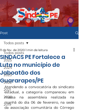
Post
Todos posts
11 de fev. de 2020
1 min de leitura
Todos posts
SINDACS PE Fortalece a
2025
Luta no município de
2024
Jaboatão dos
2023
Guararapes/PE
2022
Atendendo a convocatória do sindicato 
2021
estadual, a categoria compareceu em 
2020
massa na assembleia realizada na 
manhã do dia 06 de fevereiro, na sede 
2019
da associação comunitária do Córrego 