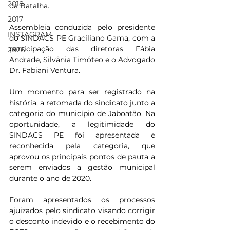
2018
da Batalha.
2017
Assembleia conduzida pelo presidente 
INSTAGRAM
do SINDACS PE Graciliano Gama, com a 
participação das diretoras Fábia 
2026
Andrade, Silvânia Timóteo e o Advogado 
Dr. Fabiani Ventura.
Um momento para ser registrado na 
história, a retomada do sindicato junto a 
categoria do município de Jaboatão. Na 
oportunidade, a legitimidade do 
SINDACS PE foi apresentada e 
reconhecida pela categoria, que 
aprovou os principais pontos de pauta a 
serem enviados a gestão municipal 
durante o ano de 2020.
Foram apresentados os processos 
ajuizados pelo sindicato visando corrigir 
o desconto indevido e o recebimento do 