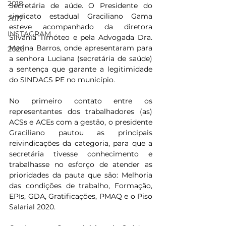
2018
Secretária de aúde. O Presidente do 
sindicato estadual Graciliano Gama 
2017
esteve acompanhado da diretora 
INSTAGRAM
Silvânia Timóteo e pela Advogada Dra. 
Marina Barros, onde apresentaram para 
2026
a senhora Luciana (secretária de saúde) 
a sentença que garante a legitimidade 
do SINDACS PE no município.
No primeiro contato entre os 
representantes dos trabalhadores (as) 
ACSs e ACEs com a gestão, o presidente 
Graciliano pautou as principais 
reivindicações da categoria, para que a 
secretária tivesse conhecimento e 
trabalhasse no esforço de atender as 
prioridades da pauta que são: Melhoria 
das condições de trabalho, Formação, 
EPIs, GDA, Gratificações, PMAQ e o Piso 
Salarial 2020.