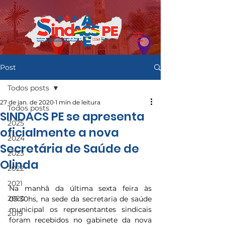
Post
Todos posts
27 de jan. de 2020
1 min de leitura
Todos posts
SINDACS PE se apresenta
2025
oficialmente a nova
2024
Secretária de Saúde de
2023
Olinda
2022
2021
Na manhã da última sexta feira às 
2020
09:30hs, na sede da secretaria de saúde 
municipal os representantes sindicais 
2019
foram recebidos no gabinete da nova 