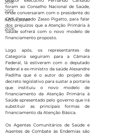
diretor executivo Fernando Cândido 
2018
foram ao Conselho Nacional de Saúde, 
2017
onde conversaram com o presidente do 
CNS Fernando Zasso Pigatto, para falar 
INSTAGRAM
dos prejuízos que a Atenção Primária à 
2026
Saúde sofrerá com o novo modelo de 
financiamento proposto.
Logo após, os representantes da 
Categoria seguiram para a Câmara 
Federal, lá estiveram com o deputado 
federal e ex-ministro da saúde Alexandre 
Padilha que é o autor do projeto de 
decreto legislativo para sustar a portaria 
que instituiu o novo modelo de 
financiamento da Atenção Primária à 
Saúde apresentado pelo governo que irá 
substituir as principais formas de 
financiamento da Atenção Básica.
Os Agentes Comunitários de Saúde e 
Agentes de Combate às Endemias são 