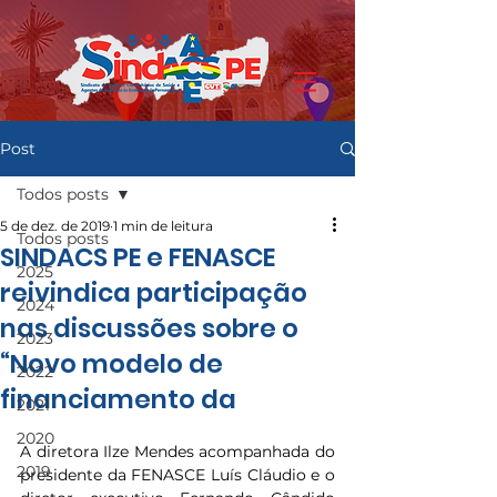
Post
Todos posts
5 de dez. de 2019
1 min de leitura
Todos posts
SINDACS PE e FENASCE
2025
reivindica participação
2024
nas discussões sobre o
2023
“Novo modelo de
2022
financiamento da
2021
2020
A diretora Ilze Mendes acompanhada do 
2019
presidente da FENASCE Luís Cláudio e o 