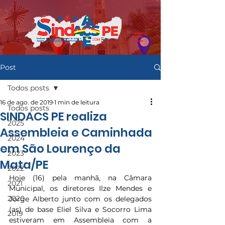
Post
Todos posts
16 de ago. de 2019
1 min de leitura
Todos posts
SINDACS PE realiza
2025
Assembleia e Caminhada
2024
em São Lourenço da
2023
Mata/PE
2022
Hoje (16) pela manhã, na Câmara 
2021
Municipal, os diretores Ilze Mendes e 
2020
Jorge Alberto junto com os delegados 
(as) de base Eliel Silva e Socorro Lima 
2019
estiveram em Assembleia com a 