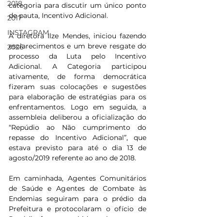
2018
categoria para discutir um único ponto 
de pauta, Incentivo Adicional.
2017
INSTAGRAM
A diretora Ilze Mendes, iniciou fazendo 
esclarecimentos e um breve resgate do 
2026
processo da Luta pelo Incentivo 
Adicional. A Categoria participou 
ativamente, de forma democrática 
fizeram suas colocações e sugestões 
para elaboração de estratégias para os 
enfrentamentos. Logo em seguida, a 
assembleia deliberou a oficialização do 
“Repúdio ao Não cumprimento do 
repasse do Incentivo Adicional”, que 
estava previsto para até o dia 13 de 
agosto/2019 referente ao ano de 2018.
Em caminhada, Agentes Comunitários 
de Saúde e Agentes de Combate às 
Endemias seguiram para o prédio da 
Prefeitura e protocolaram o ofício de 