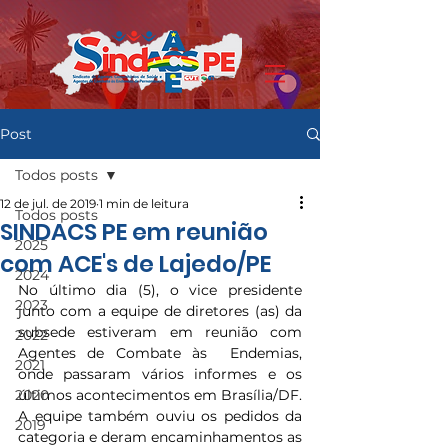
Post
Todos posts
12 de jul. de 2019
1 min de leitura
Todos posts
SINDACS PE em reunião
2025
com ACE's de Lajedo/PE
2024
No último dia (5), o vice presidente 
2023
junto com a equipe de diretores (as) da 
subsede estiveram em reunião com  
2022
Agentes de Combate às  Endemias, 
2021
onde passaram vários informes e os 
2020
últimos acontecimentos em Brasília/DF. 
A equipe também ouviu os pedidos da 
2019
categoria e deram encaminhamentos as  