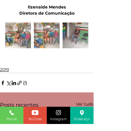
 Ilzenaide Mendes 
Diretora de Comunicação
2019
Ver tudo
Posts recentes
Phone
YouTube
Instagram
Endereço