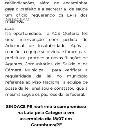
2018
reivindicações, além de encaminhar 
para o prefeito e a secretaria  de saúde 
2017
um ofício requerendo os EPI's dos 
INSTAGRAM
mesmos.
2026
Na oportunidade,  a ACS Quitéria fez 
uma intervenção com pedido do 
Adicional de Insalubridade. Após a 
reunião, a equipe se dividiu e foram para 
prefeitura  protocolar novas filiações de  
Agentes Comunitários de Saúde e na 
Câmara Municipal  para verificar a 
regularidade da lei no município  
referente ao Piso Nacional, a equipe de 
posse da lei, analisou e constatou que a 
mesma segue os padrões da lei federal. 
SINDACS PE reafirma o compromisso 
na Luta pela Categoria em 
assembleia dia 18/07 em 
Garanhuns/PE