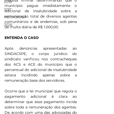
medida liminar determinando que o 
2018
município pague imediatamente o 
2017
adicional de insalubridade sobre a 
remuneração total de diversos agentes 
INSTAGRAM
comunitários e de endemias, sob pena 
2026
de multa diária de R$ 1.000,00.
ENTENDA O CASO
Após denúncias apresentadas ao 
SINDACSPE, o corpo jurídico do 
sindicato verificou nos contracheques 
dos ACS e ACE do município que o 
percentual do adicional de insalubridade 
estava incidindo apenas sobre a 
remuneração base dos servidores.
Ocorre que a lei municipal que regula o 
pagamento adicional é clara ao 
determinar que esse pagamento incida 
sobre toda a remuneração dos agentes. 
De acordo com uma das advogadas do 