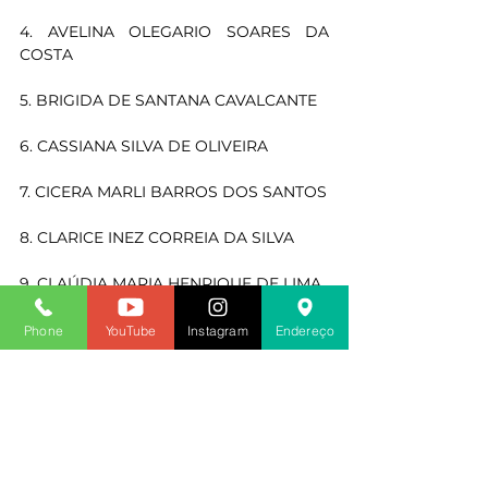
4. AVELINA OLEGARIO SOARES DA 
COSTA
5. BRIGIDA DE SANTANA CAVALCANTE
6. CASSIANA SILVA DE OLIVEIRA
7. CICERA MARLI BARROS DOS SANTOS
8. CLARICE INEZ CORREIA DA SILVA
9. CLAÚDIA MARIA HENRIQUE DE LIMA
10. CLEYTSON SOARES VIEIRA
Phone
YouTube
Instagram
Endereço
1. ADEILDA BEZERRA DE BRITO
2. ADEILDA DA SILVA FERREIRA
3. ADELMA BALBINO DE MELO SILVA