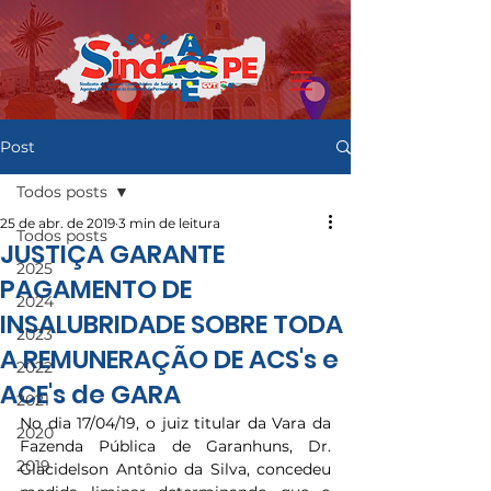
Post
Todos posts
25 de abr. de 2019
3 min de leitura
Todos posts
JUSTIÇA GARANTE
2025
PAGAMENTO DE
2024
INSALUBRIDADE SOBRE TODA
2023
A REMUNERAÇÃO DE ACS's e
2022
ACE's de GARA
2021
No dia 17/04/19, o juiz titular da Vara da 
2020
Fazenda Pública de Garanhuns, Dr. 
2019
Glacidelson Antônio da Silva, concedeu 