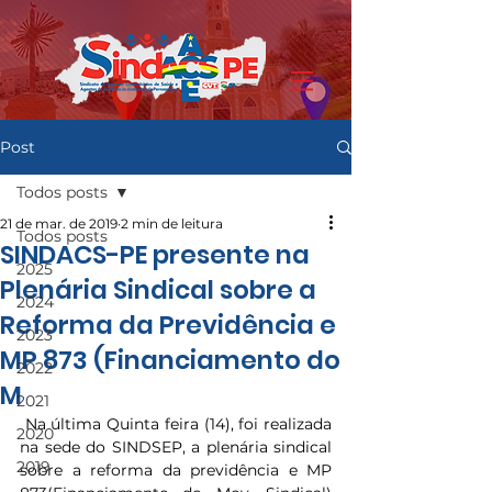
Post
Todos posts
21 de mar. de 2019
2 min de leitura
Todos posts
SINDACS-PE presente na
2025
Plenária Sindical sobre a
2024
Reforma da Previdência e
2023
MP 873 (Financiamento do
2022
M
2021
 Na última Quinta feira (14), foi realizada 
2020
na sede do SINDSEP, a plenária sindical 
2019
sobre a reforma da previdência e MP 