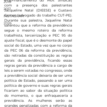
873(Financiamento do Mov. Sindical) 
2018
com a presença dos palestrantes 
2017
Jacqueline Natal (DIEESE) e Gustavo 
Gomes (advogado do trabalho CUT-PE). 
INSTAGRAM
Durante sua palestra, Jaqueline Natal 
2026
salientou que a reforma da previdência 
segue o mesmo roteiro da reforma 
trabalhista, terceirização e PEC 95 do 
ajuste fiscal, que é o desmonte do papel 
social do Estado, uma vez que no corpo 
da PEC 06 da reforma da previdência, 
são retiradas da constituição as regras 
gerais da previdência, ficando essas 
regras gerais da previdência a cargo de 
leis a serem votadas no congresso, onde 
a previdência social deixaria de ser uma 
política de Estado, passando a ser uma 
política de governo e suas regras gerais 
ficariam ao sabor da situação política 
do momento, o que enfraqueceria a 
previdência. As mulheres serão as 
grandes penalizadas com a reforma da 