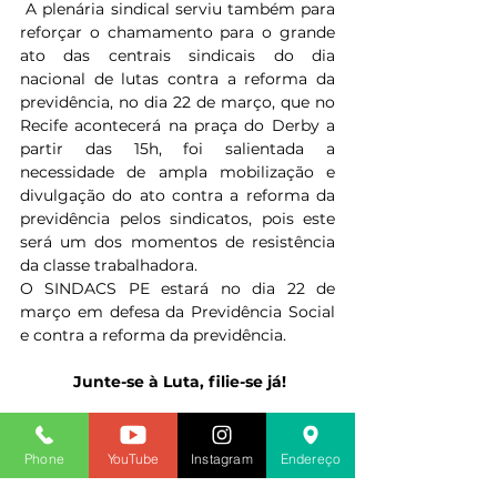
 A plenária sindical serviu também para 
reforçar o chamamento para o grande 
ato das centrais sindicais do dia 
nacional de lutas contra a reforma da 
previdência, no dia 22 de março, que no 
Recife acontecerá na praça do Derby a 
partir das 15h, foi salientada a 
necessidade de ampla mobilização e 
divulgação do ato contra a reforma da 
previdência pelos sindicatos, pois este 
será um dos momentos de resistência 
da classe trabalhadora.
O SINDACS PE estará no dia 22 de 
março em defesa da Previdência Social 
e contra a reforma da previdência.
 Junte-se à Luta, filie-se já!
Ilzenaide Mendes 
Diretora de Comunicação
Phone
YouTube
Instagram
Endereço
2019