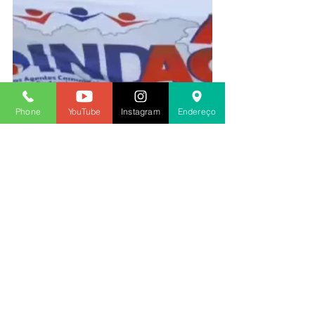
Phone
YouTube
Instagram
Endereço
2019
Ver tudo
Posts recentes