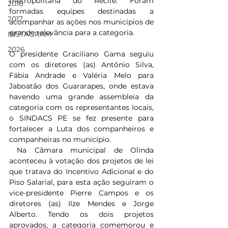
metropolitana do Recife. Foram 
2018
formadas equipes destinadas a 
2017
acompanhar as ações nos municípios de 
grande relevância para a categoria.
INSTAGRAM
2026
O presidente Graciliano Gama seguiu 
com os diretores (as) Antônio Silva, 
Fábia Andrade e Valéria Melo para 
Jaboatão dos Guararapes, onde estava 
havendo uma grande assembleia da 
categoria com os representantes locais, 
o SINDACS PE se fez presente para 
fortalecer a Luta dos companheiros e 
companheiras no município.
 Na Câmara municipal de Olinda 
aconteceu à votação dos projetos de lei 
que tratava do Incentivo Adicional e do 
Piso Salarial, para esta ação seguiram o 
vice-presidente Pierre Campos e os 
diretores (as) Ilze Mendes e Jorge 
Alberto. Tendo os dois projetos 
aprovados, a categoria comemorou e 