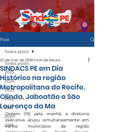
Post
Todos posts
20 de mar. de 2019
1 min de leitura
Todos posts
SINDACS PE em Dia
2025
Histórico na região
2024
Metropolitana do Recife,
2023
Olinda, Jaboatão e São
2022
Lourenço da Ma
2021
Ontem (19) pela manhã, a diretoria 
2020
executiva atuou simultaneamente em 
2019
vários municípios da região 