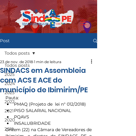
Post
Todos posts
23 de nov. de 2018
1 min de leitura
Todos posts
SINDACS em Assembleia
2025
com ACS E ACE do
2024
município de Ibimirim/PE
2023
Pauta: 
2022
PMAQ (Projeto de  lei n° 012/2018)  
PISO SALARIAL NACIONAL  
2021
PQAVS  
2020
INSALUBRIDADE 
2019
Ontem (22) na Câmara de Vereadores de 