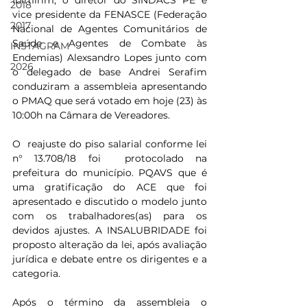
Ibimirim, o diretor do SINDACS PE e 
2018
vice presidente da FENASCE (Federação 
2017
Nacional de Agentes Comunitários de 
Saúde e Agentes de Combate às 
INSTAGRAM
Endemias) Alexsandro Lopes junto com 
2026
o delegado de base Andrei Serafim 
conduziram a assembleia apresentando 
o PMAQ que será votado em hoje (23) às 
10:00h na Câmara de Vereadores.
O  reajuste do piso salarial conforme lei 
n° 13.708/18 foi  protocolado na 
prefeitura do município. PQAVS que é 
uma gratificação do ACE que foi 
apresentado e discutido o modelo junto 
com os trabalhadores(as) para os 
devidos ajustes. A INSALUBRIDADE foi 
proposto alteração da lei, após avaliação 
jurídica e debate entre os dirigentes e a 
categoria.
Após o término da assembleia o 