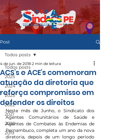
Post
Todos posts
4 de jun. de 2018
2 min de leitura
Todos posts
ACS's e ACE's comemoram
2025
atuação da diretoria que
2024
reforça compromisso em
2023
defender os direitos
2022
Neste mês de Junho, o Sindicato dos 
2021
Agentes Comunitários de Saúde e 
2020
Agentes de Combates às Endemias de 
Pernambuco, completa um ano da nova 
2019
diretoria, depois de um longo período 