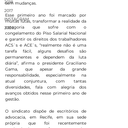
2018
sem mudanças.
2017
Esse primeiro ano foi marcado por 
INSTAGRAM
muitas lutas, transformar a realidade da 
categoria que sofre com o 
2026
congelamento do Piso Salarial Nacional 
e garantir os direitos dos trabalhadores 
ACS`s e ACE`s, “realmente não é uma 
tarefa fácil, alguns desafios são 
permanentes e dependem da luta 
diária”, afirma o presidente Graciliano 
Gama, que apesar da grande 
responsabilidade, especialmente na 
atual conjuntura, com tantas 
diversidades, fala com alegria dos 
avanços obtidos nesse primeiro ano de 
gestão.
O sindicato dispõe de escritórios de 
advocacia, em Recife, em sua sede 
própria que foi recentemente 