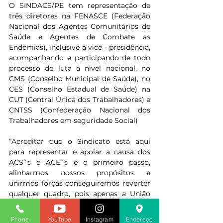
O SINDACS/PE tem representação de 
três diretores na FENASCE (Federação 
Nacional dos Agentes Comunitários de 
Saúde e Agentes de Combate as 
Endemias), inclusive a vice - presidência, 
acompanhando e participando de todo 
processo de luta a nível nacional, no 
CMS (Conselho Municipal de Saúde), no 
CES (Conselho Estadual de Saúde) na 
CUT (Central Única dos Trabalhadores) e 
CNTSS (Confederação Nacional dos 
Trabalhadores em seguridade Social)
“Acreditar que o Sindicato está aqui 
para representar e apoiar a causa dos 
ACS`s e ACE`s é o primeiro passo, 
alinharmos nossos propósitos e 
unirmos forças conseguiremos reverter 
qualquer quadro, pois apenas a União 
fortalece e resulta em Vitórias”, finaliza 
o presidente Graciliano Gama.
Phone
YouTube
Instagram
Endereço